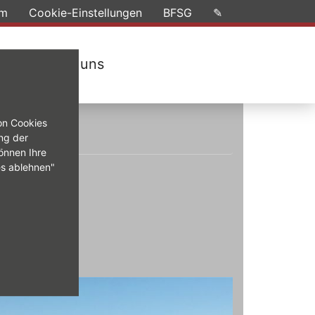
um
Cookie-Einstellungen
BFSG
✎
agen
Über uns
on Cookies
ng der
önnen Ihre
es ablehnen"