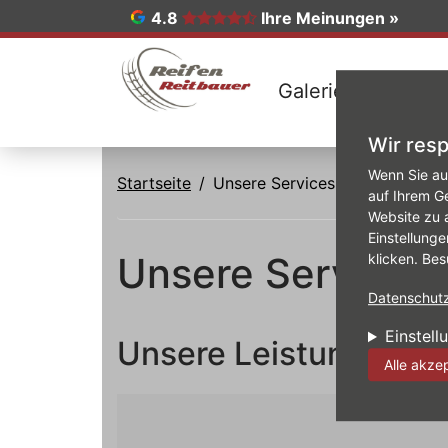
4.8
Ihre Meinungen »
Galerie
Felgen-
Wir resp
Direkt zum Inhalt
Wenn Sie au
Startseite
Unsere Services rund um Auto 
auf Ihrem G
Website zu 
Einstellunge
Unsere Services 
klicken. Bes
Datenschutzr
Einstell
Unsere Leistungen im
Alle akze