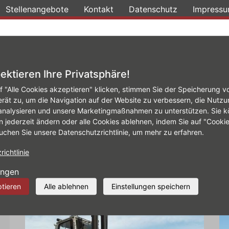
Stellenangebote
Kontakt
Datenschutz
Impress
Konfigurator
Reifen
Leistungen
Firmenw
ektieren Ihre Privatsphäre!
f "Alle Cookies akzeptieren" klicken, stimmen Sie der Speicherung v
& Reifen
erät zu, um die Navigation auf der Website zu verbessern, die Nutzu
analysieren und unsere Marketingmaßnahmen zu unterstützen. Sie k
n jederzeit ändern oder alle Cookies ablehnen, indem Sie auf "Cooki
rund um Auto & Reifen
uchen Sie unsere Datenschutzrichtlinie, um mehr zu erfahren.
ichtlinie
ungen
 Detail
ptieren
Alle ablehnen
Einstellungen speichern