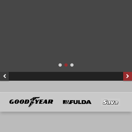
Goodyear
Fulda
Sava
Mitglied von