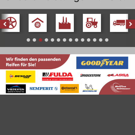
Alufelgen
Einlagerung
Industriereifen
Landwirtschaft
LKW