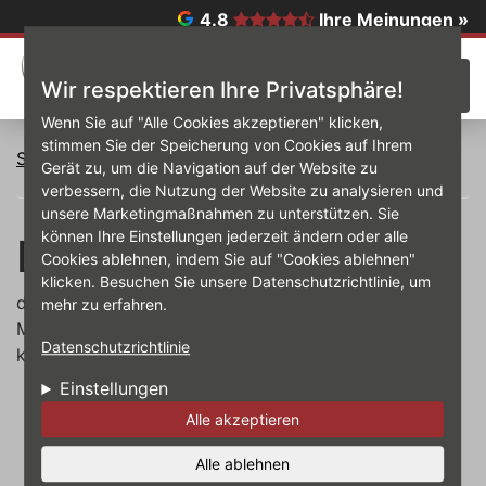
Direkt zum Inhalt
4.8
Ihre Meinungen »
☰
Wir respektieren Ihre Privatsphäre!
Wenn Sie auf "Alle Cookies akzeptieren" klicken,
stimmen Sie der Speicherung von Cookies auf Ihrem
Startseite
Dateien
Gerät zu, um die Navigation auf der Website zu
verbessern, die Nutzung der Website zu analysieren und
unsere Marketingmaßnahmen zu unterstützen. Sie
können Ihre Einstellungen jederzeit ändern oder alle
Dateien
Cookies ablehnen, indem Sie auf "Cookies ablehnen"
klicken. Besuchen Sie unsere Datenschutzrichtlinie, um
default media folder
mehr zu erfahren.
Momentan ist kein Inhalt mit diesem Begriff
Datenschutzrichtlinie
klassifiziert.
Einstellungen
Alle akzeptieren
Alle ablehnen