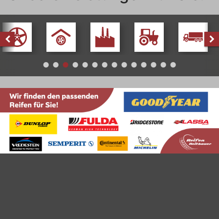
Alufelgen
Einlagerung
Industriereifen
Landwirtschaft
LKW