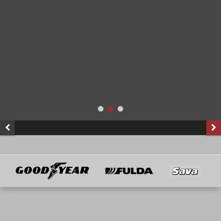
Goodyear
Fulda
Sava
Mitglied von